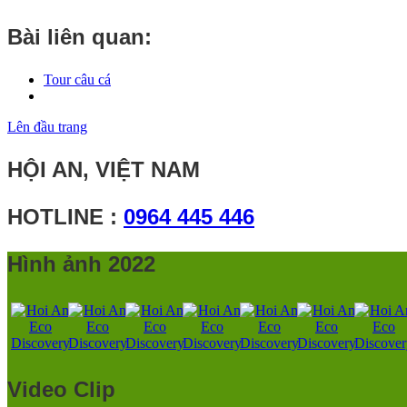
Bài liên quan:
Tour câu cá
Lên đầu trang
HỘI AN, VIỆT NAM
HOTLINE :
0964 445 446
Hình ảnh 2022
Video Clip