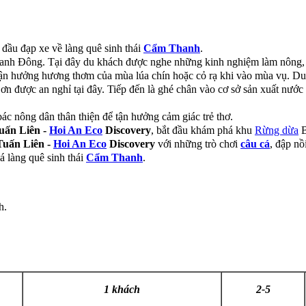
 đầu đạp xe về làng quê sinh thái
Cẩm Thanh
.
hanh Đông. Tại đây du khách được nghe những kinh nghiệm làm nông, 
tận hưởng hương thơm của mùa lúa chín hoặc cỏ rạ khi vào mùa vụ. Du
ơn được an nghỉ tại đây. Tiếp đến là ghé chân vào cơ sở sản xuất nư
ác nông dân thân thiện để tận hưởng cảm giác trẻ thơ.
uấn Liên -
Hoi An Eco
Discovery
, bắt đầu khám phá khu
Rừng dừa
B
Tuấn Liên -
Hoi An Eco
Discovery
với những trò chơi
câu cá
, đập n
á làng quê sinh thái
Cẩm Thanh
.
h.
1 khách
2-5