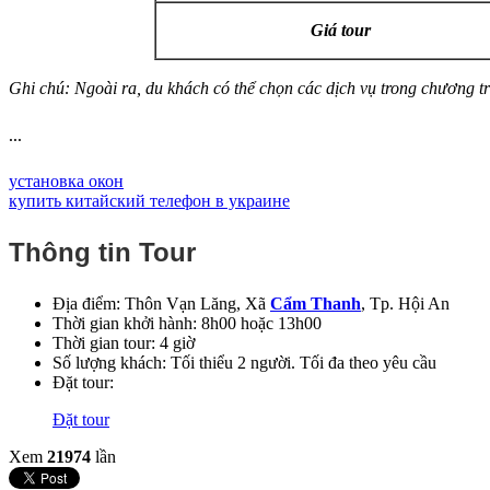
Giá tour
Ghi chú: Ngoài ra, du khách có thể chọn các dịch vụ trong chương 
...
установка окон
купить китайский телефон в украине
Thông tin Tour
Địa điểm:
Thôn Vạn Lăng, Xã
Cẩm Thanh
, Tp. Hội An
Thời gian khởi hành:
8h00 hoặc 13h00
Thời gian tour:
4 giờ
Số lượng khách:
Tối thiểu 2 người. Tối đa theo yêu cầu
Đặt tour:
Đặt tour
Xem
21974
lần