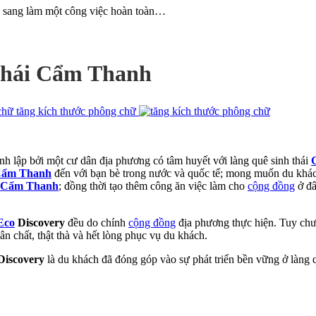
ổi sang làm một công việc hoàn toàn…
thái Cẩm Thanh
tăng kích thước phông chữ
h lập bởi một cư dân địa phương có tâm huyết với làng quê sinh thái
ẩm Thanh
đến với bạn bè trong nước và quốc tế; mong muốn du khách 
Cẩm Thanh
; đồng thời tạo thêm công ăn việc làm cho
cộng đồng
ở đâ
Eco
Discovery
đều do chính
cộng đồng
địa phương thực hiện. Tuy chư
ân chất, thật thà và hết lòng phục vụ du khách.
iscovery
là du khách đã đóng góp vào sự phát triển bền vững ở làng 