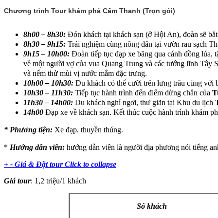
Chương trình Tour khám phá Cẩm Thanh (Trọn gói)
8h00 – 8h30:
Đón khách tại khách sạn (ở Hội An), đoàn sẽ bắt
8h30 – 9h15:
Trải nghiệm cùng nông dân tại vườn rau sạch T
9h15 – 10h00:
Đoàn tiếp tục đạp xe băng qua cánh đồng lúa, 
về một người vợ của vua Quang Trung và các tướng lĩnh Tây S
và nếm thử mùi vị nước mắm đặc trưng.
10h00 – 10h30:
Du khách có thể cưỡi trên lưng trâu cùng với b
10h30 – 11h30:
Tiếp tục hành trình đến điểm dừng chân của
T
11h30 – 14h00:
Du khách nghỉ ngơi, thư giãn tại Khu du lịch
14h00
Đạp xe về khách sạn. Kết thúc cuộc hành trình khám ph
* Phương tiện:
Xe đạp, thuyền thúng.
*
Hướng dẫn viên:
hướng dẫn viên là người địa phương nói tiếng an
+
-
Giá & Đặt tour
Click to collapse
Giá tour
: 1,2 triệu/1 khách
Số khách