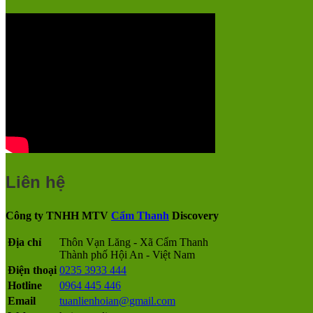
Liên hệ
Công ty TNHH MTV
Cẩm Thanh
Discovery
Địa chỉ
Thôn Vạn Lăng - Xã Cẩm Thanh
Thành phố Hội An - Việt Nam
Điện thoại
0235 3933 444
Hotline
0964 445 446
Email
tuanlienhoian@gmail.com