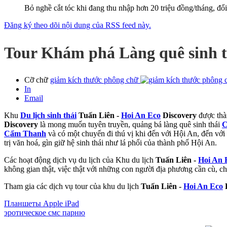
Bỏ nghề cắt tóc khi đang thu nhập hơn 20 triệu đồng/tháng, đ
Đăng ký theo dõi nội dung của RSS feed này.
Tour Khám phá Làng quê sinh 
Cỡ chữ
giảm kích thước phông chữ
In
Email
Khu
Du lịch sinh thái
Tuấn Liên -
Hoi An Eco
Discovery
được thàn
Discovery
là mong muốn tuyên truyền, quảng bá làng quê sinh thái
C
Cẩm Thanh
và có một chuyến đi thú vị khi đến với Hội An, đến với
trị văn hoá, gìn giữ hệ sinh thái như lá phổi của thành phố Hội An.
Các hoạt động dịch vụ du lịch của Khu du lịch
Tuấn Liên -
Hoi An 
không gian thật, việc thật với những con người địa phương cần cù, ch
Tham gia các dịch vụ tour của khu du lịch
Tuấn Liên -
Hoi An Eco
D
Планшеты Apple iPad
эротическое смс парню